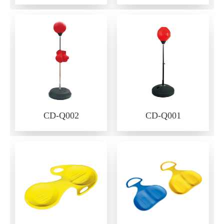
CD-Q002
CD-Q001