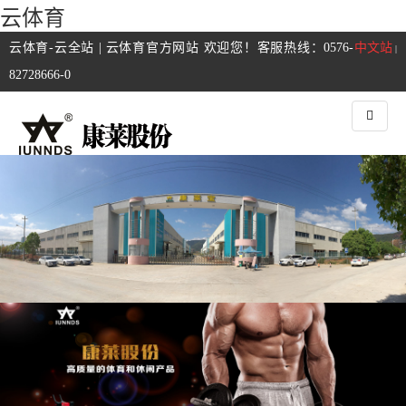
云体育
云体育-云全站 | 云体育官方网站 欢迎您！客服热线：0576-
中文站
|
82728666-0