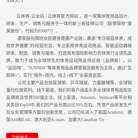
ABOUT
云体育-云全站 | 云体育官方网站 ，是一家集体育用品设计、
研发、生产、销售与服务于一体的新三板挂牌公司（股票简称“康
莱股份”，代码为830877）。
康莱股份围绕全民健身健康产业链，秉承“专注家庭体育，成
就世界健康”的经营宗旨，专注家用体育运动用品、智能运动器械
研发、制造、销售与服务，打造具有国际影响力的体育行业领先品
牌，致力于成为全球领先的体育运动用品供应商（品牌商）。以
“运动神”、“IUNNDS”等体育用品品牌营销及服务为主线，通过“互
联网+”，实行“境外+境内，线上+线下”全渠道运营。
公司主要产品包括篮球架、乒乓球桌、力量器械等，全球销
量均位居前列。
线下渠道，我们的客户涵盖众多全球体育用品知名
品牌商及世界500强企业。
线上渠道，Amazon
、Walmart等
平台相
关类目Top50中,我们的产品长期占比50%左右。凭借产品研发生产
及业务管理等方面的创新优势，公司已经进入了美国Academy、德
国Aldi和Lidl、澳大利亚K-mart、加拿大Canadian Tir···
了解更多>>