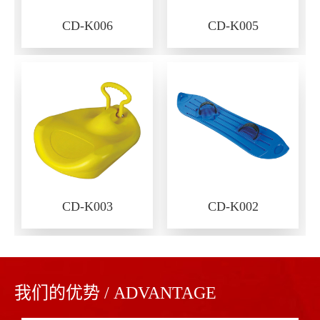
CD-K006
CD-K005
CD-K003
CD-K002
我们的优势 / ADVANTAGE