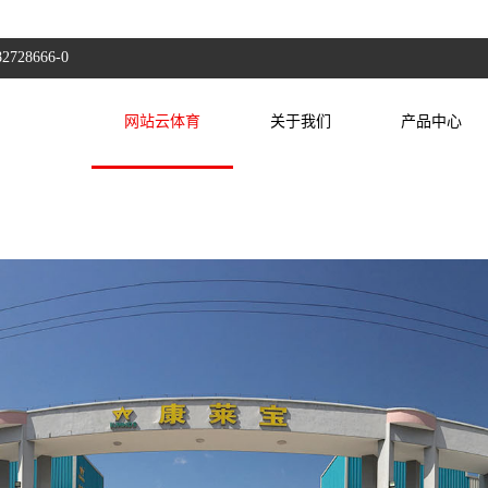
28666-0
网站云体育
关于我们
产品中心