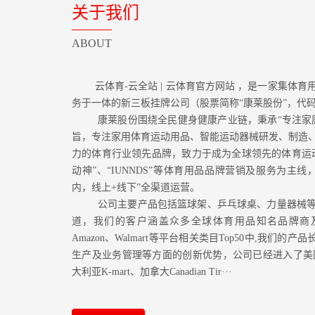
关于我们
ABOUT
云体育-云全站 | 云体育官方网站 ，是一家集体
务于一体的新三板挂牌公司（股票简称“康莱股份”，代码为8
康莱股份围绕全民健身健康产业链，秉承“专注家
旨，专注家用体育运动用品、智能运动器械研发、制造
力的体育行业领先品牌，致力于成为全球领先的体育运
动神”、“IUNNDS”等体育用品品牌营销及服务为主线
内，线上+线下”全渠道运营。
公司主要产品包括篮球架、乒乓球桌、力量器械
道，我们的客户涵盖众多全球体育用品知名品牌商及
Amazon
、Walmart等
平台相关类目Top50中,我们的产
生产及业务管理等方面的创新优势，公司已经进入了美国Acad
大利亚K-mart、加拿大Canadian Tir···